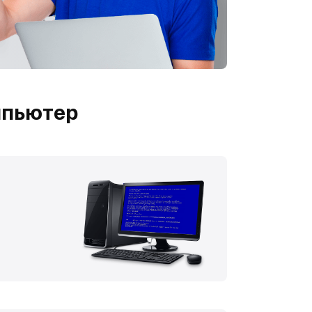
мпьютер